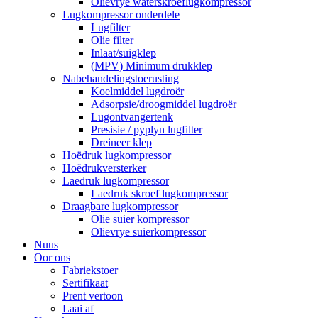
Olievrye waterskroeflugkompressor
Lugkompressor onderdele
Lugfilter
Olie filter
Inlaat/suigklep
(MPV) Minimum drukklep
Nabehandelingstoerusting
Koelmiddel lugdroër
Adsorpsie/droogmiddel lugdroër
Lugontvangertenk
Presisie / pyplyn lugfilter
Dreineer klep
Hoëdruk lugkompressor
Hoëdrukversterker
Laedruk lugkompressor
Laedruk skroef lugkompressor
Draagbare lugkompressor
Olie suier kompressor
Olievrye suierkompressor
Nuus
Oor ons
Fabriekstoer
Sertifikaat
Prent vertoon
Laai af