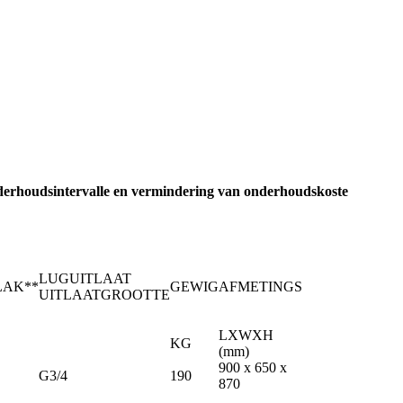
onderhoudsintervalle en vermindering van onderhoudskoste
LUGUITLAAT
LAK**
GEWIG
AFMETINGS
UITLAATGROOTTE
LXWXH
KG
(mm)
900 x 650 x
G3/4
190
870