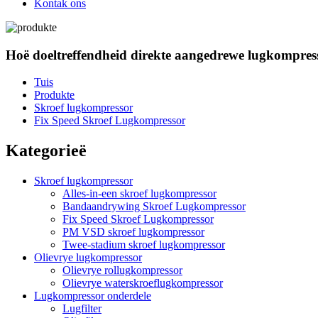
Kontak ons
Hoë doeltreffendheid direkte aangedrewe lugkompre
Tuis
Produkte
Skroef lugkompressor
Fix Speed ​​Skroef Lugkompressor
Kategorieë
Skroef lugkompressor
Alles-in-een skroef lugkompressor
Bandaandrywing Skroef Lugkompressor
Fix Speed ​​Skroef Lugkompressor
PM VSD skroef lugkompressor
Twee-stadium skroef lugkompressor
Olievrye lugkompressor
Olievrye rollugkompressor
Olievrye waterskroeflugkompressor
Lugkompressor onderdele
Lugfilter