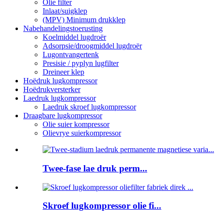
Olie filter
Inlaat/suigklep
(MPV) Minimum drukklep
Nabehandelingstoerusting
Koelmiddel lugdroër
Adsorpsie/droogmiddel lugdroër
Lugontvangertenk
Presisie / pyplyn lugfilter
Dreineer klep
Hoëdruk lugkompressor
Hoëdrukversterker
Laedruk lugkompressor
Laedruk skroef lugkompressor
Draagbare lugkompressor
Olie suier kompressor
Olievrye suierkompressor
Twee-fase lae druk perm...
Skroef lugkompressor olie fi...