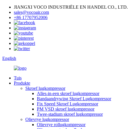
JIANGXI VOCO INDUSTRIËLE EN HANDEL CO., LTD.
sales@vocoair.com
+86 17707952006
English
Tuis
Produkte
Skroef lugkompressor
Alles-in-een skroef lugkompressor
Bandaandrywing Skroef Lugkompressor
Fix Speed ​​Skroef Lugkompressor
PM VSD skroef lugkompressor
Twee-stadium skroef lugkompressor
Olievrye lugkompressor
Olievrye rollugkompressor