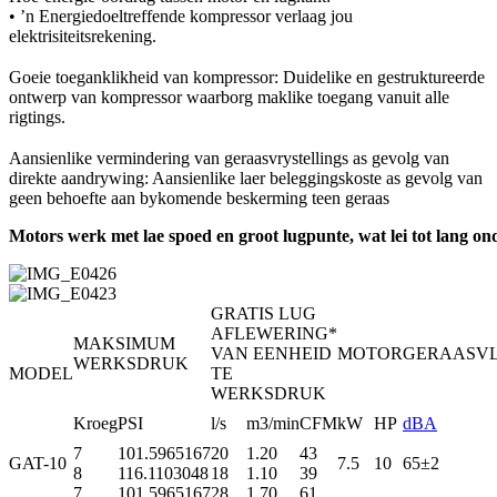
• ’n Energiedoeltreffende kompressor verlaag jou
elektrisiteitsrekening.
Goeie toeganklikheid van kompressor: Duidelike en gestruktureerde
ontwerp van kompressor waarborg maklike toegang vanuit alle
rigtings.
Aansienlike vermindering van geraasvrystellings as gevolg van
direkte aandrywing: Aansienlike laer beleggingskoste as gevolg van
geen behoefte aan bykomende beskerming teen geraas
Motors werk met lae spoed en groot lugpunte, wat lei tot lang 
GRATIS LUG
AFLEWERING*
MAKSIMUM
VAN EENHEID
MOTOR
GERAASV
WERKSDRUK
MODEL
TE
WERKSDRUK
Kroeg
PSI
l/s
m3/min
CFM
kW
HP
dBA
7
101.5965167
20
1.20
43
GAT-10
7.5
10
65±2
8
116.1103048
18
1.10
39
7
101.5965167
28
1,70
61