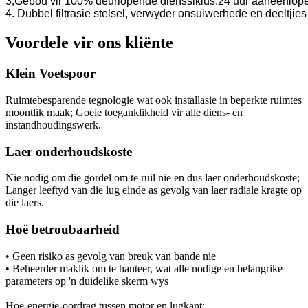
3,Gebou vir 100% deurlopende dienssiklus.24 uur aaneenlope
4. Dubbel filtrasie stelsel, verwyder onsuiwerhede en deeltjies
Voordele vir ons kliënte
Klein Voetspoor
Ruimtebesparende tegnologie wat ook installasie in beperkte ruimtes
moontlik maak; Goeie toeganklikheid vir alle diens- en
instandhoudingswerk.
Laer onderhoudskoste
Nie nodig om die gordel om te ruil nie en dus laer onderhoudskoste;
Langer leeftyd van die lug einde as gevolg van laer radiale kragte op
die laers.
Hoë betroubaarheid
• Geen risiko as gevolg van breuk van bande nie
• Beheerder maklik om te hanteer, wat alle nodige en belangrike
parameters op 'n duidelike skerm wys
Hoë-energie-oordrag tussen motor en lugkant: