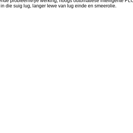
nde probleemvrye werking, hoogs outomatiese intelligente PL
 in die suig lug, langer lewe van lug einde en smeerolie.