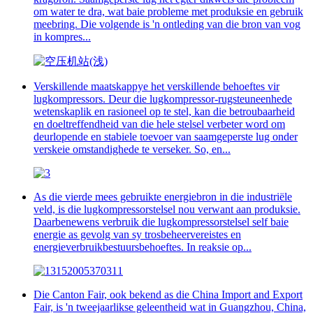
om water te dra, wat baie probleme met produksie en gebruik
meebring. Die volgende is 'n ontleding van die bron van vog
in kompres...
Verskillende maatskappye het verskillende behoeftes vir
lugkompressors. Deur die lugkompressor-rugsteuneenhede
wetenskaplik en rasioneel op te stel, kan die betroubaarheid
en doeltreffendheid van die hele stelsel verbeter word om
deurlopende en stabiele toevoer van saamgeperste lug onder
verskeie omstandighede te verseker. So, en...
As die vierde mees gebruikte energiebron in die industriële
veld, is die lugkompressorstelsel nou verwant aan produksie.
Daarbenewens verbruik die lugkompressorstelsel self baie
energie as gevolg van sy trosbeheervereistes en
energieverbruikbestuursbehoeftes. In reaksie op...
Die Canton Fair, ook bekend as die China Import and Export
Fair, is 'n tweejaarlikse geleentheid wat in Guangzhou, China,