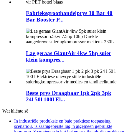
Fabrieksgroothandelprys 30 Bar 40
Bar Booster P...
Lae geraas GiantAir 4kw 5hp suier
klein kompres...
Beste prys Draagbaar 1pk 2pk 3pk
24l 50l 100l El...
Wat kliënte sê
In industriële produksie en baie praktiese toepassing
scenario's, is saamgeperste lug 'n algemeen gebruikte
kragbron. Saamgeperste lug het egter dikwels die probleem