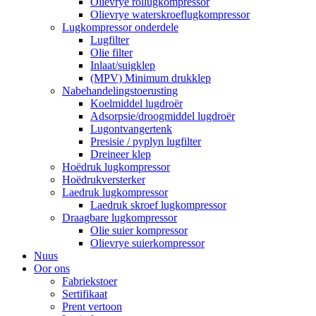
Olievrye rollugkompressor
Olievrye waterskroeflugkompressor
Lugkompressor onderdele
Lugfilter
Olie filter
Inlaat/suigklep
(MPV) Minimum drukklep
Nabehandelingstoerusting
Koelmiddel lugdroër
Adsorpsie/droogmiddel lugdroër
Lugontvangertenk
Presisie / pyplyn lugfilter
Dreineer klep
Hoëdruk lugkompressor
Hoëdrukversterker
Laedruk lugkompressor
Laedruk skroef lugkompressor
Draagbare lugkompressor
Olie suier kompressor
Olievrye suierkompressor
Nuus
Oor ons
Fabriekstoer
Sertifikaat
Prent vertoon