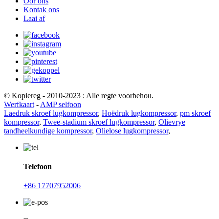
Oor ons
Kontak ons
Laai af
© Kopiereg - 2010-2023 : Alle regte voorbehou.
Werfkaart
-
AMP selfoon
Laedruk skroef lugkompressor
,
Hoëdruk lugkompressor
,
pm skroef
kompressor
,
Twee-stadium skroef lugkompressor
,
Olievrye
tandheelkundige kompressor
,
Olielose lugkompressor
,
Telefoon
+86 17707952006