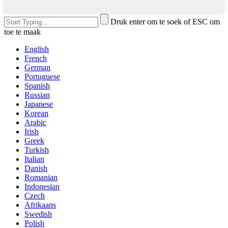
Druk enter om te soek of ESC om
toe te maak
English
French
German
Portuguese
Spanish
Russian
Japanese
Korean
Arabic
Irish
Greek
Turkish
Italian
Danish
Romanian
Indonesian
Czech
Afrikaans
Swedish
Polish