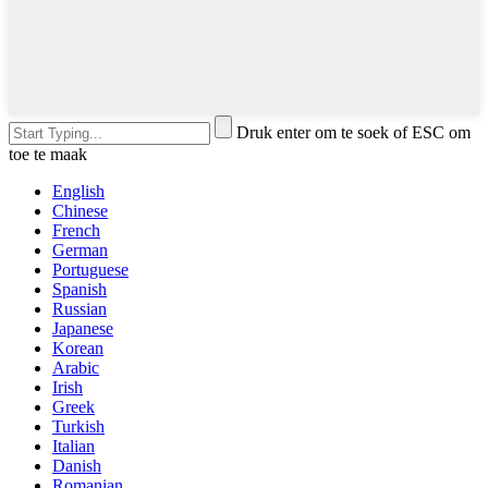
Druk enter om te soek of ESC om
toe te maak
English
Chinese
French
German
Portuguese
Spanish
Russian
Japanese
Korean
Arabic
Irish
Greek
Turkish
Italian
Danish
Romanian