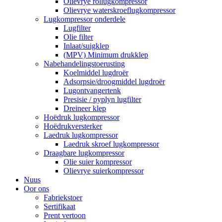
Olievrye rollugkompressor
Olievrye waterskroeflugkompressor
Lugkompressor onderdele
Lugfilter
Olie filter
Inlaat/suigklep
(MPV) Minimum drukklep
Nabehandelingstoerusting
Koelmiddel lugdroër
Adsorpsie/droogmiddel lugdroër
Lugontvangertenk
Presisie / pyplyn lugfilter
Dreineer klep
Hoëdruk lugkompressor
Hoëdrukversterker
Laedruk lugkompressor
Laedruk skroef lugkompressor
Draagbare lugkompressor
Olie suier kompressor
Olievrye suierkompressor
Nuus
Oor ons
Fabriekstoer
Sertifikaat
Prent vertoon