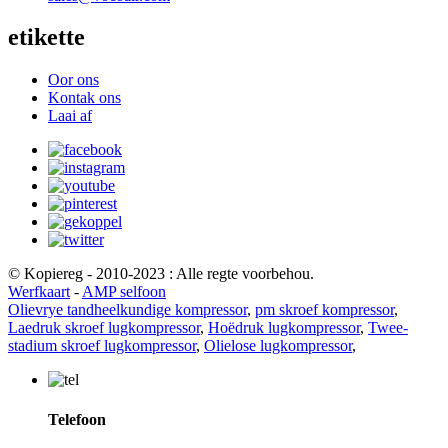
etikette
Oor ons
Kontak ons
Laai af
© Kopiereg - 2010-2023 : Alle regte voorbehou.
Werfkaart
-
AMP selfoon
Olievrye tandheelkundige kompressor
,
pm skroef kompressor
,
Laedruk skroef lugkompressor
,
Hoëdruk lugkompressor
,
Twee-
stadium skroef lugkompressor
,
Olielose lugkompressor
,
Telefoon