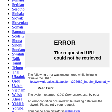
Punjabi
Serbian
Sesotho
Sinhala
Slovak
Slovenian
Somali
Samoan
Scots Gaelic
Shona
Sindhi
Sundanese
Swahili
Tajik
Tamil
Telugu
Thai
Ukrainian
Urdu
Uzbek
Vietnamese
Welsh
Xhosa
Yiddish
Yoruba