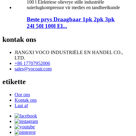
Beste prys Draagbaar 1pk 2pk 3pk
24l 50l 100l El...
kontak ons
JIANGXI VOCO INDUSTRIËLE EN HANDEL CO.,
LTD.
+86 17707952006
sales@vocoair.com
etikette
Oor ons
Kontak ons
Laai af