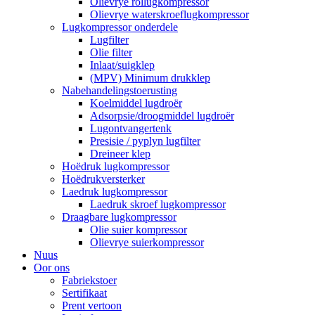
Olievrye rollugkompressor
Olievrye waterskroeflugkompressor
Lugkompressor onderdele
Lugfilter
Olie filter
Inlaat/suigklep
(MPV) Minimum drukklep
Nabehandelingstoerusting
Koelmiddel lugdroër
Adsorpsie/droogmiddel lugdroër
Lugontvangertenk
Presisie / pyplyn lugfilter
Dreineer klep
Hoëdruk lugkompressor
Hoëdrukversterker
Laedruk lugkompressor
Laedruk skroef lugkompressor
Draagbare lugkompressor
Olie suier kompressor
Olievrye suierkompressor
Nuus
Oor ons
Fabriekstoer
Sertifikaat
Prent vertoon