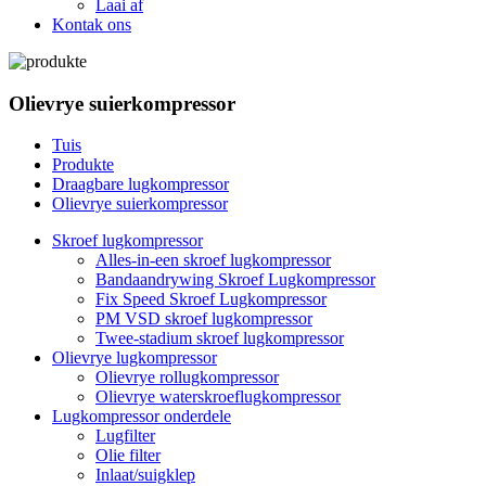
Laai af
Kontak ons
Olievrye suierkompressor
Tuis
Produkte
Draagbare lugkompressor
Olievrye suierkompressor
Skroef lugkompressor
Alles-in-een skroef lugkompressor
Bandaandrywing Skroef Lugkompressor
Fix Speed ​​Skroef Lugkompressor
PM VSD skroef lugkompressor
Twee-stadium skroef lugkompressor
Olievrye lugkompressor
Olievrye rollugkompressor
Olievrye waterskroeflugkompressor
Lugkompressor onderdele
Lugfilter
Olie filter
Inlaat/suigklep