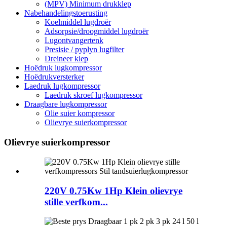
(MPV) Minimum drukklep
Nabehandelingstoerusting
Koelmiddel lugdroër
Adsorpsie/droogmiddel lugdroër
Lugontvangertenk
Presisie / pyplyn lugfilter
Dreineer klep
Hoëdruk lugkompressor
Hoëdrukversterker
Laedruk lugkompressor
Laedruk skroef lugkompressor
Draagbare lugkompressor
Olie suier kompressor
Olievrye suierkompressor
Olievrye suierkompressor
220V 0.75Kw 1Hp Klein olievrye
stille verfkom...